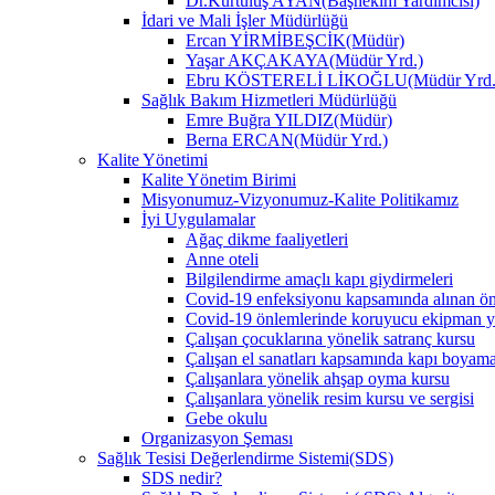
Dr.Kurtuluş AYAN(Başhekim Yardımcısı)
İdari ve Mali İşler Müdürlüğü
Ercan YİRMİBEŞCİK(Müdür)
Yaşar AKÇAKAYA(Müdür Yrd.)
Ebru KÖSTERELİ LİKOĞLU(Müdür Yrd.
Sağlık Bakım Hizmetleri Müdürlüğü
Emre Buğra YILDIZ(Müdür)
Berna ERCAN(Müdür Yrd.)
Kalite Yönetimi
Kalite Yönetim Birimi
Misyonumuz-Vizyonumuz-Kalite Politikamız
İyi Uygulamalar
Ağaç dikme faaliyetleri
Anne oteli
Bilgilendirme amaçlı kapı giydirmeleri
Covid-19 enfeksiyonu kapsamında alınan ö
Covid-19 önlemlerinde koruyucu ekipman y
Çalışan çocuklarına yönelik satranç kursu
Çalışan el sanatları kapsamında kapı boyam
Çalışanlara yönelik ahşap oyma kursu
Çalışanlara yönelik resim kursu ve sergisi
Gebe okulu
Organizasyon Şeması
Sağlık Tesisi Değerlendirme Sistemi(SDS)
SDS nedir?