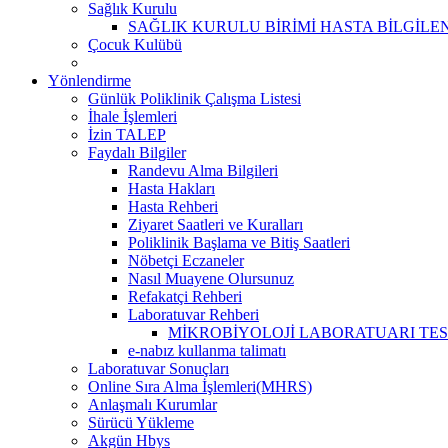
Sağlık Kurulu
SAĞLIK KURULU BİRİMİ HASTA BİLGİLE
Çocuk Kulübü
Yönlendirme
Günlük Poliklinik Çalışma Listesi
İhale İşlemleri
İzin TALEP
Faydalı Bilgiler
Randevu Alma Bilgileri
Hasta Hakları
Hasta Rehberi
Ziyaret Saatleri ve Kuralları
Poliklinik Başlama ve Bitiş Saatleri
Nöbetçi Eczaneler
Nasıl Muayene Olursunuz
Refakatçi Rehberi
Laboratuvar Rehberi
MİKROBİYOLOJİ LABORATUARI TES
e-nabız kullanma talimatı
Laboratuvar Sonuçları
Online Sıra Alma İşlemleri(MHRS)
Anlaşmalı Kurumlar
Sürücü Yükleme
Akgün Hbys