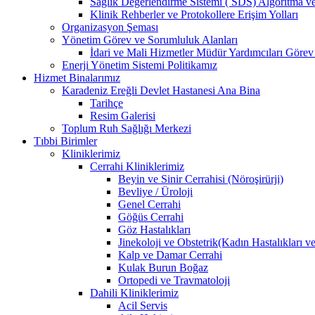
Sağlık Değerlendirme Sistemi ( SDS) Algoritma v
Klinik Rehberler ve Protokollere Erişim Yolları
Organizasyon Şeması
Yönetim Görev ve Sorumluluk Alanları
İdari ve Mali Hizmetler Müdür Yardımcıları Görev
Enerji Yönetim Sistemi Politikamız
Hizmet Binalarımız
Karadeniz Ereğli Devlet Hastanesi Ana Bina
Tarihçe
Resim Galerisi
Toplum Ruh Sağlığı Merkezi
Tıbbi Birimler
Kliniklerimiz
Cerrahi Kliniklerimiz
Beyin ve Sinir Cerrahisi (Nöroşirürji)
Bevliye / Üroloji
Genel Cerrahi
Göğüs Cerrahi
Göz Hastalıkları
Jinekoloji ve Obstetrik(Kadın Hastalıkları 
Kalp ve Damar Cerrahi
Kulak Burun Boğaz
Ortopedi ve Travmatoloji
Dahili Kliniklerimiz
Acil Servis