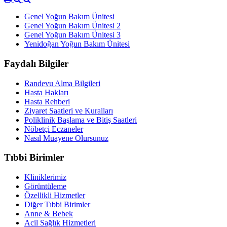
Genel Yoğun Bakım Ünitesi
Genel Yoğun Bakım Ünitesi 2
Genel Yoğun Bakım Ünitesi 3
Yenidoğan Yoğun Bakım Ünitesi
Faydalı Bilgiler
Randevu Alma Bilgileri
Hasta Hakları
Hasta Rehberi
Ziyaret Saatleri ve Kuralları
Poliklinik Başlama ve Bitiş Saatleri
Nöbetçi Eczaneler
Nasıl Muayene Olursunuz
Tıbbi Birimler
Kliniklerimiz
Görüntüleme
Özellikli Hizmetler
Diğer Tıbbi Birimler
Anne & Bebek
Acil Sağlık Hizmetleri