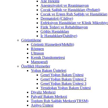
Aile Hekimi
Anesteziyoloji ve Reanimasyon
Çocuk Sağlığı ve Hastalıkları (Pediatri)
Çocuk ve Ergen Ruh Sağlığı ve Hastalıkları
Dermatoloji (Cildiye)
Enfeksiyon Hastalıkları ve Klinik Mikrobiyo
Fizik Tedavi ve Rehabilitasyon
Göğüs Hastalıkları
İç Hastalıkları(Dahiliye)
Görüntüleme
Görüntü Hizmetleri(Mr&Bt)
Röntgen
Ultrason
Kemik Dansitometresi
Mamografi
Özellikli Hizmetler
Yoğun Bakım Üniteleri
Genel Yoğun Bakım Ünitesi
Genel Yoğun Bakım Ünitesi 2
Genel Yoğun Bakım Ünitesi 3
Yenidoğan Yoğun Bakım Ünitesi
Diyaliz Merkezi
Palyatif Bakım Merkezi
Toplum Ruh Sağlığı Merkezi(TRSM)
Anjiyo Ünitesi