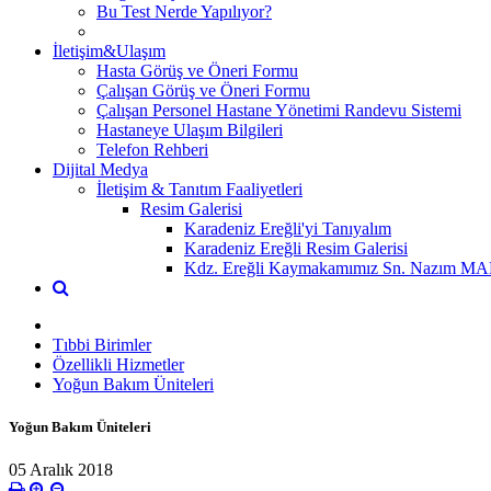
Bu Test Nerde Yapılıyor?
İletişim&Ulaşım
Hasta Görüş ve Öneri Formu
Çalışan Görüş ve Öneri Formu
Çalışan Personel Hastane Yönetimi Randevu Sistemi
Hastaneye Ulaşım Bilgileri
Telefon Rehberi
Dijital Medya
İletişim & Tanıtım Faaliyetleri
Resim Galerisi
Karadeniz Ereğli'yi Tanıyalım
Karadeniz Ereğli Resim Galerisi
Kdz. Ereğli Kaymakamımız Sn. Nazım M
Tıbbi Birimler
Özellikli Hizmetler
Yoğun Bakım Üniteleri
Yoğun Bakım Üniteleri
05 Aralık 2018