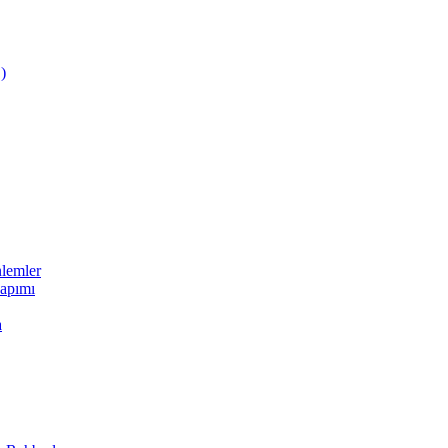
)
nlemler
apımı
a