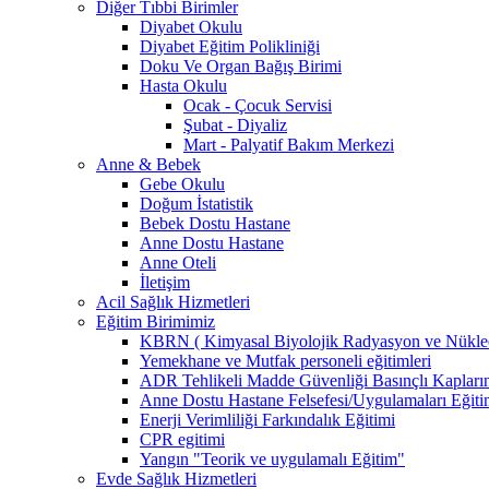
Diğer Tıbbi Birimler
Diyabet Okulu
Diyabet Eğitim Polikliniği
Doku Ve Organ Bağış Birimi
Hasta Okulu
Ocak - Çocuk Servisi
Şubat - Diyaliz
Mart - Palyatif Bakım Merkezi
Anne & Bebek
Gebe Okulu
Doğum İstatistik
Bebek Dostu Hastane
Anne Dostu Hastane
Anne Oteli
İletişim
Acil Sağlık Hizmetleri
Eğitim Birimimiz
KBRN ( Kimyasal Biyolojik Radyasyon ve Nüklee
Yemekhane ve Mutfak personeli eğitimleri
ADR Tehlikeli Madde Güvenliği Basınçlı Kapları
Anne Dostu Hastane Felsefesi/Uygulamaları Eğiti
Enerji Verimliliği Farkındalık Eğitimi
CPR egitimi
Yangın "Teorik ve uygulamalı Eğitim"
Evde Sağlık Hizmetleri