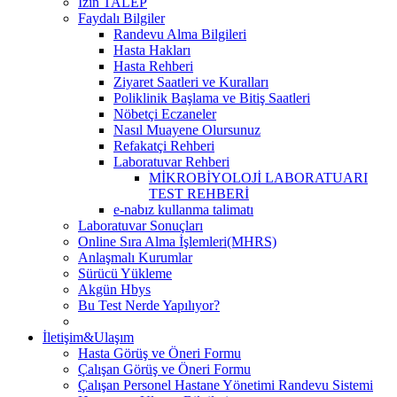
İzin TALEP
Faydalı Bilgiler
Randevu Alma Bilgileri
Hasta Hakları
Hasta Rehberi
Ziyaret Saatleri ve Kuralları
Poliklinik Başlama ve Bitiş Saatleri
Nöbetçi Eczaneler
Nasıl Muayene Olursunuz
Refakatçi Rehberi
Laboratuvar Rehberi
MİKROBİYOLOJİ LABORATUARI
TEST REHBERİ
e-nabız kullanma talimatı
Laboratuvar Sonuçları
Online Sıra Alma İşlemleri(MHRS)
Anlaşmalı Kurumlar
Sürücü Yükleme
Akgün Hbys
Bu Test Nerde Yapılıyor?
İletişim&Ulaşım
Hasta Görüş ve Öneri Formu
Çalışan Görüş ve Öneri Formu
Çalışan Personel Hastane Yönetimi Randevu Sistemi