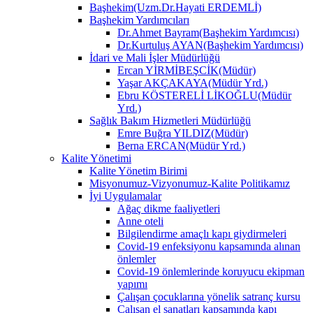
Başhekim(Uzm.Dr.Hayati ERDEMLİ)
Başhekim Yardımcıları
Dr.Ahmet Bayram(Başhekim Yardımcısı)
Dr.Kurtuluş AYAN(Başhekim Yardımcısı)
İdari ve Mali İşler Müdürlüğü
Ercan YİRMİBEŞCİK(Müdür)
Yaşar AKÇAKAYA(Müdür Yrd.)
Ebru KÖSTERELİ LİKOĞLU(Müdür
Yrd.)
Sağlık Bakım Hizmetleri Müdürlüğü
Emre Buğra YILDIZ(Müdür)
Berna ERCAN(Müdür Yrd.)
Kalite Yönetimi
Kalite Yönetim Birimi
Misyonumuz-Vizyonumuz-Kalite Politikamız
İyi Uygulamalar
Ağaç dikme faaliyetleri
Anne oteli
Bilgilendirme amaçlı kapı giydirmeleri
Covid-19 enfeksiyonu kapsamında alınan
önlemler
Covid-19 önlemlerinde koruyucu ekipman
yapımı
Çalışan çocuklarına yönelik satranç kursu
Çalışan el sanatları kapsamında kapı