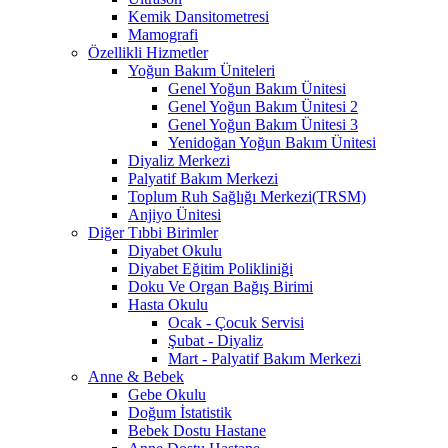
Kemik Dansitometresi
Mamografi
Özellikli Hizmetler
Yoğun Bakım Üniteleri
Genel Yoğun Bakım Ünitesi
Genel Yoğun Bakım Ünitesi 2
Genel Yoğun Bakım Ünitesi 3
Yenidoğan Yoğun Bakım Ünitesi
Diyaliz Merkezi
Palyatif Bakım Merkezi
Toplum Ruh Sağlığı Merkezi(TRSM)
Anjiyo Ünitesi
Diğer Tıbbi Birimler
Diyabet Okulu
Diyabet Eğitim Polikliniği
Doku Ve Organ Bağış Birimi
Hasta Okulu
Ocak - Çocuk Servisi
Şubat - Diyaliz
Mart - Palyatif Bakım Merkezi
Anne & Bebek
Gebe Okulu
Doğum İstatistik
Bebek Dostu Hastane