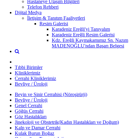
Hastaneye Ulaşım Bilgileri
Telefon Rehberi
Dijital Medya
İletişim & Tanıtım Faaliyetleri
Resim Galerisi
Karadeniz Ereğli'yi Tanıyalım
Karadeniz Ereğli Resim Galerisi
Kdz. Ereğli Kaymakamımız Sn. Nazım
MADENOĞLU'ndan Başarı Belgesi
Tıbbi Birimler
Kliniklerimiz
Cerrahi Kliniklerimiz
Bevliye / Üroloji
Beyin ve Sinir Cerrahisi (Nöroşirürji)
Bevliye / Üroloji
Genel Cerrahi
Göğüs Cerrahi
Göz Hastalıkları
Jinekoloji ve Obstetrik(Kadın Hastalıkları ve Doğum)
Kalp ve Damar Cerrahi
Kulak Burun Boğaz