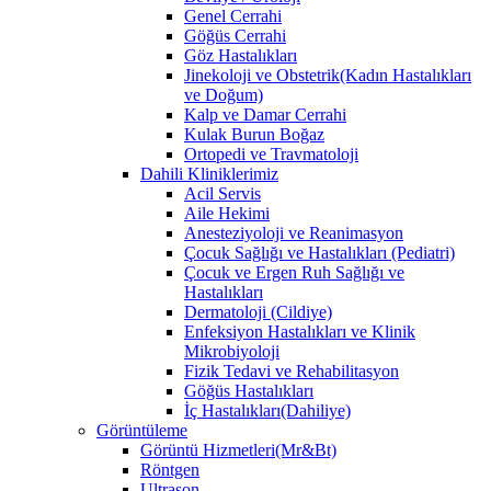
Genel Cerrahi
Göğüs Cerrahi
Göz Hastalıkları
Jinekoloji ve Obstetrik(Kadın Hastalıkları
ve Doğum)
Kalp ve Damar Cerrahi
Kulak Burun Boğaz
Ortopedi ve Travmatoloji
Dahili Kliniklerimiz
Acil Servis
Aile Hekimi
Anesteziyoloji ve Reanimasyon
Çocuk Sağlığı ve Hastalıkları (Pediatri)
Çocuk ve Ergen Ruh Sağlığı ve
Hastalıkları
Dermatoloji (Cildiye)
Enfeksiyon Hastalıkları ve Klinik
Mikrobiyoloji
Fizik Tedavi ve Rehabilitasyon
Göğüs Hastalıkları
İç Hastalıkları(Dahiliye)
Görüntüleme
Görüntü Hizmetleri(Mr&Bt)
Röntgen
Ultrason