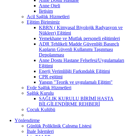
Anne Dostu Hastane
Anne Oteli
İletişim
Acil Sağlık Hizmetleri
Eğitim Birimimiz
KBRN ( Kimyasal Biyolojik Radyasyon ve
Nükleer) Eğitimi
Yemekhane ve Mutfak personeli eğitimleri
ADR Tehlikeli Madde Güvenliği Basınçlı
Kapların Güvenli Kullanımı Taşınması
Depolanması
Anne Dostu Hastane Felsefesi/Uygulamaları
Eğitimi
Enerji Verimliliği Farkındalık Eğitimi
CPR egitimi
Yangın "Teorik ve uygulamalı Eğitim"
Evde Sağlık Hizmetleri
Sağlık Kurulu
SAĞLIK KURULU BİRİMİ HASTA
BİLGİLENDİRME REHBERİ
Çocuk Kulübü
Yönlendirme
Günlük Poliklinik Çalışma Listesi
İhale İşlemleri